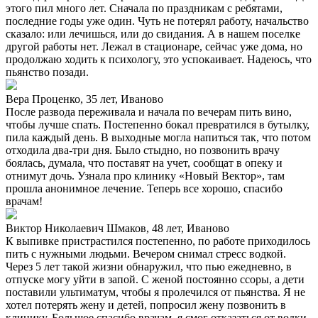
этого пил много лет. Сначала по праздникам с ребятами,
последние годы уже один. Чуть не потерял работу, начальство
сказало: или лечишься, или до свидания. А в нашем поселке
другой работы нет. Лежал в стационаре, сейчас уже дома, но
продолжаю ходить к психологу, это успокаивает. Надеюсь, что
пьянство позади.
Вера Проценко, 35 лет, Иваново
После развода переживала и начала по вечерам пить вино,
чтобы лучше спать. Постепенно бокал превратился в бутылку,
пила каждый день. В выходные могла напиться так, что потом
отходила два-три дня. Было стыдно, но позвонить врачу
боялась, думала, что поставят на учет, сообщат в опеку и
отнимут дочь. Узнала про клинику «Новый Вектор», там
прошла анонимное лечение. Теперь все хорошо, спасибо
врачам!
Виктор Николаевич Шмаков, 48 лет, Иваново
К выпивке пристрастился постепенно, по работе приходилось
пить с нужными людьми. Вечером снимал стресс водкой.
Через 5 лет такой жизни обнаружил, что пью ежедневно, в
отпуске могу уйти в запой. С женой постоянно ссоры, а дети
поставили ультиматум, чтобы я пролечился от пьянства. Я не
хотел потерять жену и детей, попросил жену позвонить в
клинику. Большое спасибо врачам, я смог отказаться от водки