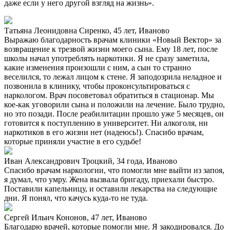
даже если у него другой взгляд на жизнь».
Татьяна Леонидовна Сиренко, 45 лет, Иваново
Выражаю благодарность врачам клиники «Новый Вектор» за
возвращение к трезвой жизни моего сына. Ему 18 лет, после
школы начал употреблять наркотики. Я не сразу заметила,
какие изменения произошли с ним, а сын то странно
веселился, то лежал лицом к стене. Я заподозрила неладное и
позвонила в клинику, чтобы проконсультироваться с
наркологом. Врач посоветовал обратиться в стационар. Мы
кое-как уговорили сына и положили на лечение. Было трудно,
но это позади. После реабилитации прошло уже 5 месяцев, он
готовится к поступлению в университет. Ни алкоголя, ни
наркотиков в его жизни нет (надеюсь!). Спасибо врачам,
которые приняли участие в его судьбе!
Иван Александрович Троцкий, 34 года, Иваново
Спасибо врачам наркологии, что помогли мне выйти из запоя,
я думал, что умру. Жена вызвала бригаду, приехали быстро.
Поставили капельницу, и оставили лекарства на следующие
дни. Я понял, что качусь куда-то не туда.
Сергей Ильич Кононов, 47 лет, Иваново
Благодарю врачей, которые помогли мне. Я закодировался. До