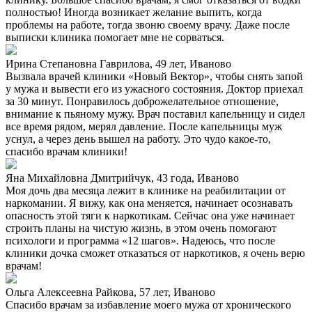
полностью! Иногда возникает желание выпить, когда
проблемы на работе, тогда звоню своему врачу. Даже после
выписки клиника помогает мне не сорваться.
Ирина Степановна Гаврилова, 49 лет, Иваново
Вызвала врачей клиники «Новый Вектор», чтобы снять запой
у мужа и вывести его из ужасного состояния. Доктор приехал
за 30 минут. Понравилось доброжелательное отношение,
внимание к пьяному мужу. Врач поставил капельницу и сидел
все время рядом, мерял давление. После капельницы муж
уснул, а через день вышел на работу. Это чудо какое-то,
спасибо врачам клиники!
Яна Михайловна Дмитрийчук, 43 года, Иваново
Моя дочь два месяца лежит в клинике на реабилитации от
наркомании. Я вижу, как она меняется, начинает осознавать
опасность этой тяги к наркотикам. Сейчас она уже начинает
строить планы на чистую жизнь, в этом очень помогают
психологи и программа «12 шагов». Надеюсь, что после
клиники дочка сможет отказаться от наркотиков, я очень верю
врачам!
Ольга Алексеевна Райкова, 57 лет, Иваново
Спасибо врачам за избавление моего мужа от хронического