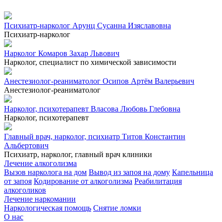
Психиатр-нарколог Арунц Сусанна Изяславовна
Психиатр-нарколог
Нарколог Комаров Захар Львович
Нарколог, специалист по химической зависимости
Анестезиолог-реаниматолог Осипов Артём Валерьевич
Анестезиолог-реаниматолог
Нарколог, психотерапевт Власова Любовь Глебовна
Нарколог, психотерапевт
Главный врач, нарколог, психиатр Титов Константин
Альбертович
Психиатр, нарколог, главный врач клиники
Лечение алкоголизма
Вызов нарколога на дом
Вывод из запоя на дому
Капельница
от запоя
Кодирование от алкоголизма
Реабилитация
алкоголиков
Лечение наркомании
Наркологическая помощь
Снятие ломки
О нас